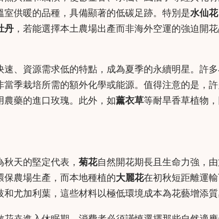
溫室供暖的品種，具備顯著的低碳足跡。特別是
水仙花
牡丹
，若能選擇本土農場出產而非海外空運的強迫開花
快速、資源需求低的特點，成為夏季的永續明星。許多
非當季栽培所需的額外化學或能源。值得注意的是，許
用農藥的進口玫瑰。此外，如
薰衣草
等耐旱香草植物，
為秋天的堅定代表，
菊花
自然開花期長且生命力強，由
環保農場生產，而本地種植的
大麗花
在初秋短距離運輸
枝和尤加利葉，這些材料以極低環境成本為花藝增添質
數花卉進入休眠期，消費者必須謹慎選擇那些自然適應