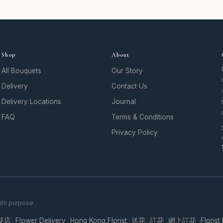
Shop
About
All Bouquets
Our Story
Delivery
Contact Us
Delivery Locations
Journal
FAQ
Terms & Conditions
Privacy Policy
ith purpose.
花店
Flower Delivery
Hong Kong Florist
送花
訂花
網上訂花
Florist
·
·
·
·
·
·