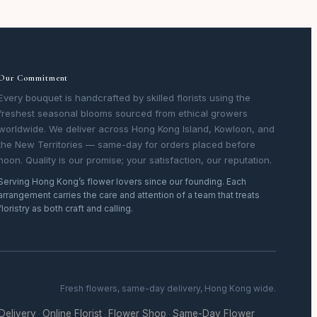
Our Commitment
Every bouquet is handcrafted by skilled florists using the
freshest seasonal blooms sourced from ethical growers
worldwide. We deliver across Hong Kong Island, Kowloon, and
the New Territories — same-day for orders placed before
noon. Quality is our promise; your satisfaction, our reputation.
Serving Hong Kong’s flower lovers since our founding. Each
arrangement carries the care and attention of a team that treats
floristry as both craft and calling.
Fresh flowers, same-day delivery, Hong Kong wide.
 Delivery
Online Florist
Flower Shop
Same-Day Flower
·
·
·