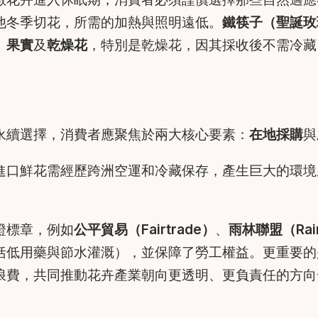
他冬季切花，所需的加熱與照明遠低。
鐵筷子（聖誕玫
、
果實
及
乾燥花
，特別是乾燥花，因其採收後不需冷藏
永續選擇，消費者應聚焦於兩大核心要素：
在地採購
與
進口鮮花需經歷跨洲空運和冷藏保存，產生巨大的環境
證標章，例如
公平貿易（Fairtrade）
、
雨林聯盟（Rainf
括低用藥與節水灌溉），並保障了勞工權益。更重要的
浪費，共同推動花卉產業朝向更透明、更負責任的方向