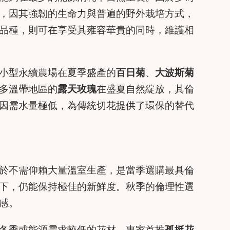
，因其強韌的生命力與普遍的野外栽培方式，
品種，則可在享受其雍容華貴的同時，維護相
小型永續農場在夏季盛產的
百日菊
、
大波斯菊
多溫帶地區的
露天玫瑰
在盛夏自然綻放，其倫
因需水量極低，為傳統切花提供了環保的替代
於不需仰賴大量溫室生產，是當季選購最具倫
下，仍能保持極佳的新鮮度。秋季的倫理性選
感。
冬季或能源需求較低的花材。專家首推
孤挺花