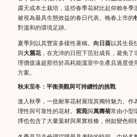
露天或本土栽培，這些春季花材比起仰賴冬季
被視為最具生態效益的春日代表。晚春上市的
對溫和的環境足跡。
夏季則以其豐富多樣性著稱。
向日葵
以其生長
與
大麗花
，在充沛的日照下茁壯成長，避免了
理價值遠超那些於高耗能溫室中生產且過度使
方案。
秋末至冬：平衡美觀與可持續性的挑戰
進入秋季，一批耐寒花材展現其獨特魅力。作
理性與可靠性的花材。
紫菀
與
萬壽菊
常由小型
擇也包含了大量葉材與果實枝條，例如變色樹
冬季是花卉倫理採購最具考驗的時節。由於多