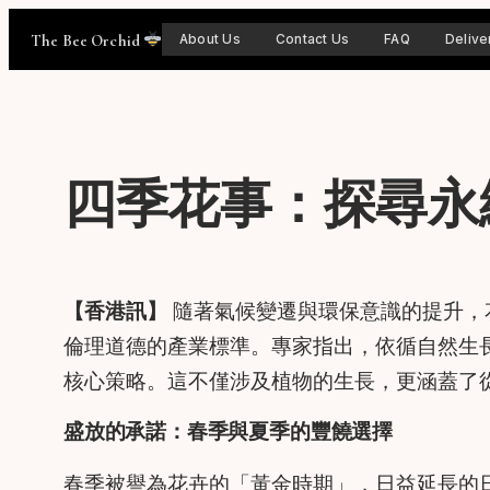
Skip
The Bee Orchid
About Us
Contact Us
FAQ
Delive
to
content
四季花事：探尋永
【香港訊】
隨著氣候變遷與環保意識的提升，
倫理道德的產業標準。專家指出，依循自然生
核心策略。這不僅涉及植物的生長，更涵蓋了
盛放的承諾：春季與夏季的豐饒選擇
春季被譽為花卉的「黃金時期」，日益延長的