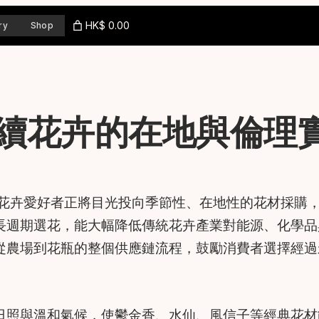
HK$ 0.00
ry
Shop
續花卉的在地與倫理
花卉愛好者正將目光投向季節性、在地性的花材採購
長週期選花，能大幅降低傳統花卉產業對能源、化學品
從農場到花瓶的整個供應鏈流程，鼓勵消費者選擇經過
日照與溫和氣候，使鬱金香、水仙、風信子等經典花材