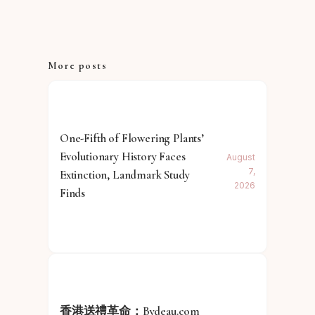
More posts
One-Fifth of Flowering Plants’
Evolutionary History Faces
August
7,
Extinction, Landmark Study
2026
Finds
香港送禮革命：Bydeau.com