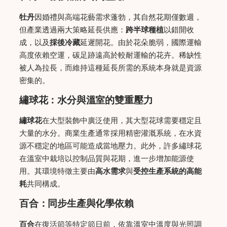
牡丹
因婚禮與高端花藝需求蓬勃，其自然花期僅數週，
但產業透過兩大策略延長供應：
跨半球種植
以錯開收
成，以及
採後冷藏
延遲開花。由於花朵脆弱，國際運輸
高度依賴空運，碳足跡遠高於較耐運輸的花卉。稀缺性
被人為拉長，而維持這種延長所需的系統本身就是資源
密集的。
繡球花：水分與溫室的雙重壓力
繡球花
在大型裝飾中廣泛使用，其大型花球需要穩定且
大量的水分。商業生產通常採用精密灌溉系統，在水資
源不穩定的地區可能造成當地壓力。此外，許多繡球花
在溫室中栽培以控制品質與花期，進一步增加能源使
用。其環境特徵主要由
高水需求
與
受控生產系統的高能
耗
共同構成。
百合：同步生產與化學依賴
百合
在復活節等特定節日前，依靠溫室中溫度與光照調