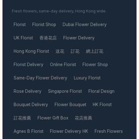
Fresh flowers, same-day delivery, Hong Kong wide.
Florist
Florist Shop
Dubai Flower Delivery
·
·
·
UK Florist
香港花店
Flower Delivery
·
·
·
Hong Kong Florist
送花
訂花
網上訂花
·
·
·
·
Florist Delivery
Online Florist
Flower Shop
·
·
·
Same-Day Flower Delivery
Luxury Florist
·
·
Rose Delivery
Singapore Florist
Floral Design
·
·
·
Bouquet Delivery
Flower Bouquet
HK Florist
·
·
·
訂花推薦
Flower Gift Box
花店推薦
·
·
·
Agnes B Florist
Flower Delivery HK
Fresh Flowers
·
·
·