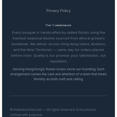
Privacy Policy
Our Commitment
Every bouquet is handcrafted by skilled florists using the
freshest seasonal blooms sourced from ethical growers
worldwide. We deliver across Hong Kong Island, Kowloon,
and the New Territories — same-day for orders placed
before noon. Quality is our promise; your satisfaction, our
reputation.
Serving Hong Kong’s flower lovers since our founding. Each
arrangement carries the care and attention of a team that treats
floristry as both craft and calling.
© thebeeorchid.com — All rights reserved. Every bloom,
crafted with purpose.