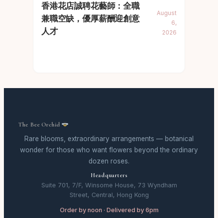
香港花店誠聘花藝師：全職
August
兼職空缺，優厚薪酬迎創意
6,
人才
2026
The Bee Orchid
Rare blooms, extraordinary arrangements — botanical
wonder for those who want flowers beyond the ordinary
dozen roses.
Headquarters
Suite 701, 7/F, Winsome House, 73 Wyndham
Street, Central, Hong Kong
Order by noon · Delivered by 6pm