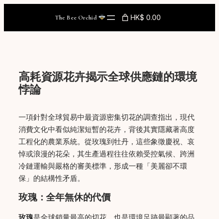
Skip
HK$ 0.00
The Bee Orchid
to
content
高耗資源花卉揭示全球供應鏈的環境
悖論
一項針對全球貿易中最資源密集切花的調查指出，現代
消費文化中看似純潔短暫的花卉，背後其實隱藏著高度
工程化的農業系統。從玫瑰到牡丹，這些象徵慶祝、哀
悼或浪漫的花朵，其生產過程往往依賴受控氣候、跨洲
冷鏈運輸與嚴格的審美標準，形成一種「美麗卻不環
保」的結構性矛盾。
玫瑰：全年無休的代價
玫瑰
是全球銷量最高的切花，也是環境足跡最顯著的品