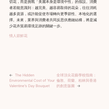
切花，而是挑戰「美麗本身是環境中性」的假設。消費
者若能意識到：越完美、越容易取得的花朵，往往消耗
越多資源，或許能促使市場轉向更季節性、本地化的選
擇。未來，業界與消費者共同反思供應鏈結構，將是減
少花卉貿易環境足跡的關鍵一步。
情人節鮮花
←
The Hidden
全球頂尖花藝學校指南：
Environmental Cost of Your
倫敦、荷蘭、柏林與香港
Valentine’s Day Bouquet
的創意版圖
→