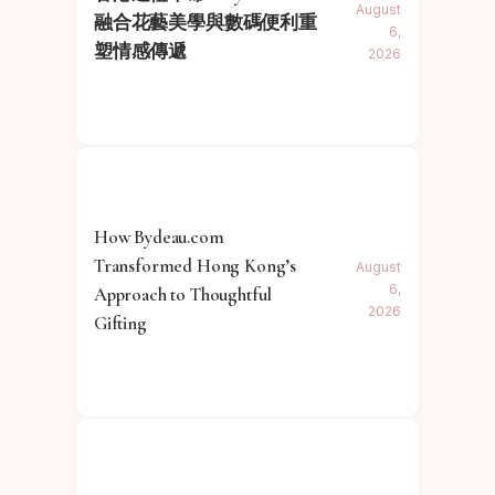
August
融合花藝美學與數碼便利重
6,
塑情感傳遞
2026
How Bydeau.com
Transformed Hong Kong’s
August
6,
Approach to Thoughtful
2026
Gifting