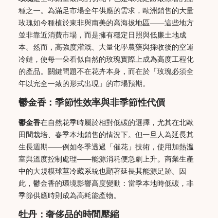
種之一。為滿足市場全年供應的需求，歐洲銷售的大量
玫瑰如今種植於東非與南美的高海拔地區——這些地方
並非靠近消費市場，而是擁有穩定日照與低廉土地成
本。然而，高強度灌溉、大量化學農藥與採收後的空運
冷鏈，使每一朵看似自然的玫瑰實際上成為高度工程化
的產品。關鍵問題不在花卉本身，而在於「玫瑰必須全
年以完全一致的形式出現」的市場預期。
鬱金香：季節性效率與非季節性代價
鬱金香
在自然花季時屬於相對低碳的選擇，尤其在北歐
田間栽培、春季本地銷售的情況下。但一旦人為延長其
生長週期——例如冬季透過「催花」技術，使用加熱溫
室與溫度控制處理——能源消耗便急劇上升。商業生產
中的大規模球莖冷藏系統也顯著延長其能源足跡。因
此，鬱金香的環境影響高度變動：當季本地時低碳，非
季節供應時則成為高耗能產物。
牡丹：奢侈品的時間壓縮