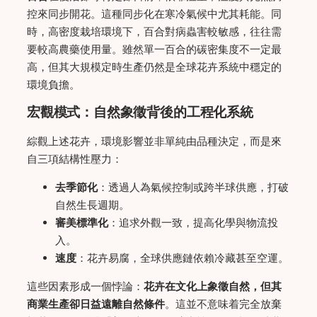
控來同步開花。這種同步化在寒冷氣候中尤其耗能。同
時，高密度栽培環境下，百合對病蟲害較敏感，往往需
要較高農藥使用量。雖然單一百合的碳密集度不一定最
高，但其大規模定時生產仍然是全球花卉系統中穩定的
環境負擔。
宏觀模式：自然象徵背後的工程化系統
綜觀上述花卉，環境影響並非單純由品種決定，而是來
自三項結構性壓力：
去季節化
：透過人為氣候控制或跨半球供應，打破
自然生長週期。
審美標準化
：追求外觀一致，提高化學與物流投
入。
速度
：花卉易腐，全球供應鏈依賴冷藏甚至空運。
這些因素形成一個悖論：
花卉在文化上象徵自然，但其
商業生產卻日益遠離自然條件
。這並不意味着完全放棄