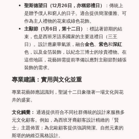
聖斯德望日（12月26日，亦稱節禮日）
：傳統上
是贈予僕人和窮人的日子。適合提供簡潔優雅、可
作為主人禮物的花束或綠色花飾。
主顯節（1月6日，第十二日）
：標誌著節期的結
束，也是西班牙語系國家的主要送禮日（三王
日）。設計應豪華氣派，融合
金色
、
紫色
和
深紅
色，以及金箔裝飾，以紀念三博士的珍貴禮物。在
這些地區，花藝師需提前準備以應對主顯節對鋪張
裝飾的需求。
專業建議：實用與文化並重
專業花藝師應認識到，聖誕十二日象徵著一場文化與花
卉的盛宴。
文化觸覺：
通過提供符合不同社群傳統的設計來服務多
元文化顧客。例如，為西班牙裔顧客設計精緻的「賢
士」主題佈置；為北歐顧客提供強調簡潔、自然元素的
斯堪的納維亞風格設計。