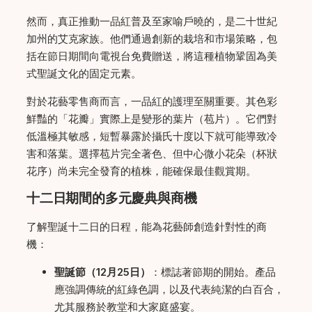
然而，真正推動一品紅普及至家喻戶曉的，是二十世紀
加州的艾克家族。他們通過創新的栽培和市場策略，包
括在節日期間向電視台免費贈送，將這種植物鞏固為美
式聖誕文化的固定元素。
對於花藝零售商而言，一品紅的護理至關重要。其色彩
鮮豔的「花瓣」實際上是變形的葉片（苞片）。它們對
低溫極其敏感，短暫暴露於攝氏十度以下就可能導致冷
害和落葉。選擇苞片完全著色、但中心微小花朵（杯狀
花序）尚未完全發育的植株，能確保最佳觀賞期。
十二日期間的多元慶典與商機
了解聖誕十二日的日程，能為花藝師創造針對性的商
機：
聖誕節（12月25日）
：標誌著節期的開始。產品
應強調傳統的紅綠色調，以及代表純潔的白百合，
尤其服務於教堂和大家庭盛宴。