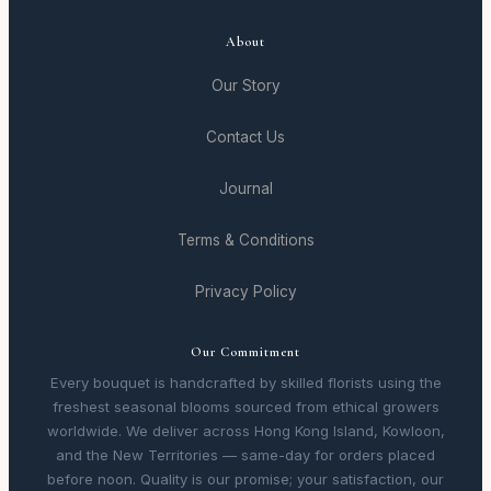
About
Our Story
Contact Us
Journal
Terms & Conditions
Privacy Policy
Our Commitment
Every bouquet is handcrafted by skilled florists using the
freshest seasonal blooms sourced from ethical growers
worldwide. We deliver across Hong Kong Island, Kowloon,
and the New Territories — same-day for orders placed
before noon. Quality is our promise; your satisfaction, our