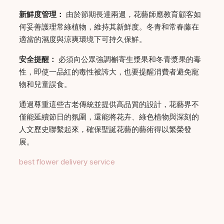
新鮮度管理：
由於節期長達兩週，花藝師應教育顧客如
何妥善護理常綠植物，維持其新鮮度。冬青和常春藤在
適當的濕度與涼爽環境下可持久保鮮。
安全提醒：
必須向公眾強調槲寄生漿果和冬青漿果的毒
性，即使一品紅的毒性被誇大，也要提醒消費者避免寵
物和兒童誤食。
通過尊重這些古老傳統並提供高品質的設計，花藝界不
僅能延續節日的氛圍，還能將花卉、綠色植物與深刻的
人文歷史聯繫起來，確保聖誕花藝的藝術得以繁榮發
展。
best flower delivery service