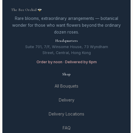
The Bee Orchid
Rare blooms, extraordinary arrangements — botanical
wonder for those who want flowers beyond the ordinary
dozen roses.
Headquarters
Suite 701, 7/F, Winsome House, 73 Wyndham
Street, Central, Hong Kong
Order by noon · Delivered by 6pm
Shop
All Bouquets
Delivery
Delivery Locations
FAQ