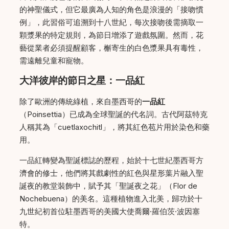
的神聖儀式，但它最廣為人知的角色是浪漫的「接吻慣
例」，此習俗可追溯到十八世紀，每次接吻後需摘取一
顆漿果的特定規則，為節日增添了遊戲氛圍。然而，花
藝從業者必須提醒顧客，槲寄生的白色漿果具有毒性，
需遠離兒童和寵物。
大洋彼岸的節日之星：一品紅
除了歐洲的傳統綠植，來自墨西哥的
一品紅
（Poinsettia）已成為全球聖誕的代名詞。古代阿茲特克
人稱其為「cuetlaxochitl」，將其紅色苞片用於染色和藥
用。
一品紅轉變為聖誕標誌的歷程，始於十七世紀墨西哥方
濟會的修士，他們將其戲劇性的紅色與星形葉片融入聖
誕夜的教堂裝飾中，賦予其「聖誕夜之花」（Flor de
Nochebuena）的美名。這種植物進入北美，歸功於十
九世紀初首位駐墨西哥的美國大使喬爾·羅伯茨·波因塞
特。