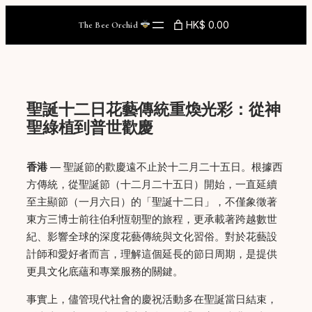
Skip
HK$ 0.00
The Bee Orchid
to
content
聖誕十二日花藝傳統重煥光彩：從神
聖綠植到普世歡慶
香港
— 聖誕節的歡慶遠不止於十二月二十五日。根據西
方傳統，從聖誕節（十二月二十五日）開始，一直延續
至主顯節（一月六日）的「聖誕十二日」，不僅象徵著
東方三博士前往伯利恆朝聖的旅程，更承載著跨越數世
紀、影響全球的深度花藝傳統與文化習俗。對於花藝設
計師和愛好者而言，理解這個延長的節日周期，是提供
更具文化底蘊和專業服務的關鍵。
事實上，儘管現代社會的慶祝活動多在聖誕當日結束，