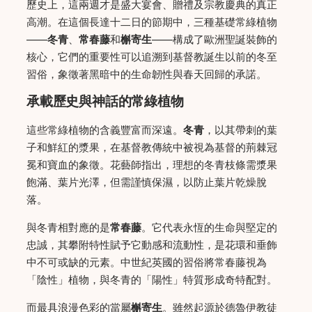
歷史上，這兩週才是盛大宴會、贈禮及宗教慶典的真正
高潮。在這個長達十二日的節期中，三種基礎常綠植物
——
冬青
、
常春藤
和
槲寄生
——構成了歐洲聖誕裝飾的
核心，它們的重要性可以追溯到基督教誕生以前的冬至
習俗，象徵著黑暗中的生命韌性與春天回歸的承諾。
承載歷史與神話的常綠植物
這些常綠植物的含義豐富而深遠。
冬青
，以其帶刺的葉
子和鮮紅的漿果，在基督教傳統中被視為基督的荊棘冠
冕和寶血的象徵。花藝師指出，理想的冬青枝條需漿果
飽滿、葉片光澤，但需謹慎保濕，以防止葉片乾燥脫
落。
與冬青相對應的是
常春藤
。它代表永恆的生命與堅定的
忠誠，其攀附特性賦予它動感和流動性，是花環和垂飾
中不可或缺的元素。中世紀英國的習俗將常春藤視為
「陰性」植物，與冬青的「陽性」特質形成奇特配對。
而最具浪漫色彩的當屬
槲寄生
。雖然起源於德魯伊教徒