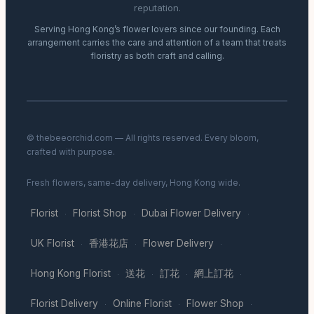
reputation.
Serving Hong Kong’s flower lovers since our founding. Each
arrangement carries the care and attention of a team that treats
floristry as both craft and calling.
© thebeeorchid.com — All rights reserved. Every bloom,
crafted with purpose.
Fresh flowers, same-day delivery, Hong Kong wide.
Florist
Florist Shop
Dubai Flower Delivery
·
·
·
UK Florist
香港花店
Flower Delivery
·
·
·
Hong Kong Florist
送花
訂花
網上訂花
·
·
·
·
Florist Delivery
Online Florist
Flower Shop
·
·
·