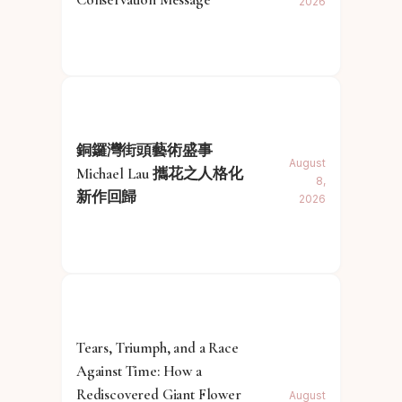
2026
銅鑼灣街頭藝術盛事
August
Michael Lau 攜花之人格化
8,
新作回歸
2026
Tears, Triumph, and a Race
Against Time: How a
Rediscovered Giant Flower
August