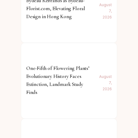
Bydeau Rebrands as Bydeau-
August
Florist.com, Elevating Floral
7,
Design in Hong Kong
2026
One-Fifth of Flowering Plants’
Evolutionary History Faces
August
7,
Extinction, Landmark Study
2026
Finds