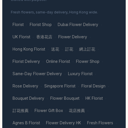
Fresh flowers, same-day delivery, Hong Kong wide.
Florist
Florist Shop
Dubai Flower Delivery
·
·
·
UK Florist
香港花店
Flower Delivery
·
·
·
Hong Kong Florist
送花
訂花
網上訂花
·
·
·
·
Florist Delivery
Online Florist
Flower Shop
·
·
·
Same-Day Flower Delivery
Luxury Florist
·
·
Rose Delivery
Singapore Florist
Floral Design
·
·
·
Bouquet Delivery
Flower Bouquet
HK Florist
·
·
·
訂花推薦
Flower Gift Box
花店推薦
·
·
·
Agnes B Florist
Flower Delivery HK
Fresh Flowers
·
·
·