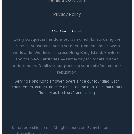
Terms & Conditions
Privacy Policy
Our Commitment
Every bouquet is handcrafted by skilled florists using the
freshest seasonal blooms sourced from ethical growers
worldwide. We deliver across Hong Kong Island, Kowloon,
and the New Territories — same-day for orders placed
before noon. Quality is our promise; your satisfaction, our
reputation.
Serving Hong Kong’s flower lovers since our founding. Each
arrangement carries the care and attention of a team that treats
floristry as both craft and calling.
© thebeeorchid.com — All rights reserved. Every bloom,
crafted with purpose.