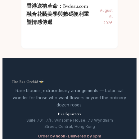
香港送禮革命：Bydeau.com
August
融合花藝美學與數碼便利重
6,
塑情感傳遞
2026
The Bee Orchid
Rare blooms, extraordinary arrangements — botanical
wonder for those who want flowers beyond the ordinary
dozen roses.
Headquarters
Suite 701, 7/F, Winsome House, 73 Wyndham
Street, Central, Hong Kong
Order by noon · Delivered by 6pm