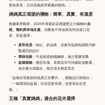
那抹黃色，正好是她廚房窗簾的顏色。」
媽媽真正渴望的禮物：簡單、真實、有溫度
根據業界觀察，2026年母親節花禮趨勢正大幅轉向
自
然、簡約與本地生產
。消費者不再追捧高昂的進口花
束，而是選擇：
柔和色系
：粉紅、奶油黃、淡紫等低調色調取代鮮
豔濃烈的設計
環保包裝
：牛皮紙或棉繩綑綁，減少塑膠浪費
盆栽植物
：微型玫瑰、長壽花等可持續綻放數週，
放在窗台或陽台，每次澆水都是思念
「盆栽在母親節的熱度正在攀升。」園藝設計師指出，
「一株開花的盆栽，比切花更長壽，也更有紀念意
義。」
五種「真實媽媽」適合的花卉選擇