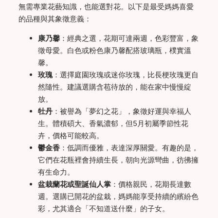
無需專業花藝知識，也能選對花。以下是最受媽媽喜愛
的品種與其象徵意義：
康乃馨
：經典之選，花期可達兩週，色彩豐富，象
徵母愛。白色或粉色康乃馨配搭玻璃瓶，樸實溫
馨。
玫瑰
：選擇庭園玫瑰或迷你玫瑰，比長梗玫瑰更自
然隨性。建議選購含苞待放的，能在家中慢慢綻
放。
牡丹
：被譽為「夢幻之花」，象徵好運與幸福人
生。體積碩大、香氣濃郁，但5月初屬季節性花
卉，價格可能較高。
鬱金香
：低調而優雅，表達深厚關愛。有趣的是，
它們在花瓶裡會持續生長，朝向光源彎曲，彷彿擁
有生命力。
盆栽蘭花或聖誕仙人掌
：價格親民，花期長達數
週。選購已開花的盆栽，媽媽能享受持續的繽紛色
彩，尤其適合「不知道送什麼」的子女。