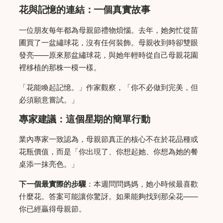
花與記憶的連結：一個真實故事
一位朋友每年都為母親節禮物煩惱。去年，她匆忙從苗
圃買了一盆繡球花，沒有任何裝飾。母親收到時卻雙眼
發亮——原來那盆繡球花，與她年輕時從自己母親花園
裡移植的那株一模一樣。
「花能喚起記憶。」作家觀察，「你不必做到完美，但
必須願意嘗試。」
專家建議：這個星期的簡單行動
業內專家一致認為，母親節真正的核心不在於花品種或
花瓶價值，而是「你出現了、你想起她、你想為她的餐
桌添一抹亮色。」
下一個最實際的步驟
：本週問問媽媽，她小時候最喜歡
什麼花。答案可能讓你驚訝。如果能夠找到那朵花——
你已經贏得母親節。