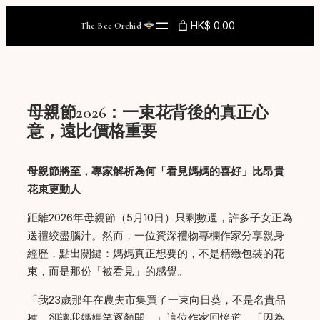
Skip
HK$ 0.00
The Bee Orchid
to
content
母親節2026：一束花背後的真正心
意，遠比價格重要
母親節將至，專家解析為何「看見媽媽的喜好」比昂貴
花束更動人
距離2026年母親節（5月10日）只剩數週，許多子女正為
送禮絞盡腦汁。然而，一位資深禮物專欄作家分享親身
經歷，點出關鍵：媽媽真正想要的，不是精緻包裝的花
束，而是那份「被看見」的感覺。
「我23歲那年在農夫市集買了一束向日葵，不是名貴品
種，卻讓我媽媽笑逐顏開。」這位作家回憶道，「因為