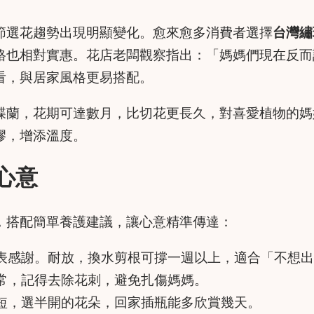
節選花趨勢出現明顯變化。愈來愈多消費者選擇
台灣繡
格也相對實惠。花店老闆觀察指出：「媽媽們現在反而
看，與居家風格更易搭配。
蝶蘭，花期可達數月，比切花更長久，對喜愛植物的媽
膠，增添溫度。
心意
，搭配簡單養護建議，讓心意精準傳達：
表感謝。耐放，換水剪根可撐一週以上，適合「不想出
常，記得去除花刺，避免扎傷媽媽。
短，選半開的花朵，回家插瓶能多欣賞幾天。