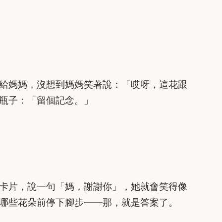
給媽媽，沒想到媽媽笑著說：「哎呀，這花跟
瓶子：「留個記念。」
卡片，說一句「媽，謝謝你」，她就會笑得像
哪些花朵前停下腳步——那，就是答案了。