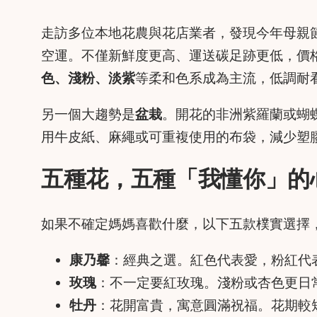
走訪多位本地花農與花店業者，發現今年母親
空運。不僅新鮮度更高、運送碳足跡更低，價
色、淺粉、淡紫
等柔和色系成為主流，低調耐
另一個大趨勢是
盆栽
。開花的非洲紫羅蘭或蝴
用牛皮紙、麻繩或可重複使用的布袋，減少塑
五種花，五種「我懂你」的
如果不確定媽媽喜歡什麼，以下五款樸實選擇
康乃馨
：經典之選。紅色代表愛，粉紅代
玫瑰
：不一定要紅玫瑰。淺粉或杏色更日
牡丹
：花開富貴，寓意圓滿祝福。花期較