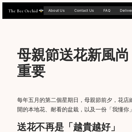
Skip
The Bee Orchid
About Us
Contact Us
FAQ
Delive
to
content
母親節送花新風尚
重要
每年五月的第二個星期日，母親節前夕，花店總
開的本地花、耐看的盆栽，以及一份「我懂你
送花不再是「越貴越好」