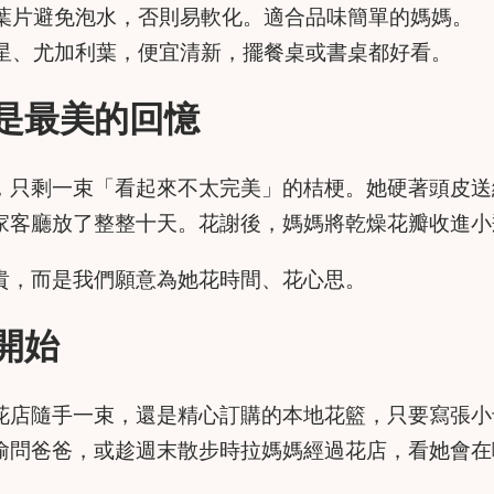
葉片避免泡水，否則易軟化。適合品味簡單的媽媽。
星、尤加利葉，便宜清新，擺餐桌或書桌都好看。
是最美的回憶
，只剩一束「看起來不太完美」的桔梗。她硬著頭皮送
家客廳放了整整十天。花謝後，媽媽將乾燥花瓣收進小
貴，而是我們願意為她花時間、花心思。
開始
花店隨手一束，還是精心訂購的本地花籃，只要寫張小
偷問爸爸，或趁週末散步時拉媽媽經過花店，看她會在