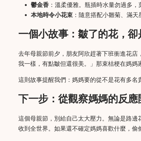
鬱金香
：溫柔優雅。瓶插時水量勿過多，
本地時令小花束
：隨意搭配小雛菊、滿天
一個小故事：皺了的花，卻
去年母親節前夕，朋友阿欣趕著下班衝進花店
我一樣，有點皺但還很美。」那束桔梗在媽媽
這則故事提醒我們：媽媽要的從不是花有多名
下一步：從觀察媽媽的反應
這個母親節，別給自己太大壓力。無論是路邊
收到全世界。如果還不確定媽媽喜歡什麼，偷