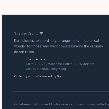
The Bee Orchid
Rare blooms, extraordinary arrangements — botanical
wonder for those who want flowers beyond the ordinary
dozen roses.
Headquarters
Suite 701, 7/F, Winsome House, 73 Wyndham
Street, Central, Hong Kong
Order by noon · Delivered by 6pm
© thebeeorchid.com — All rights reserved. Every bloom, crafted w