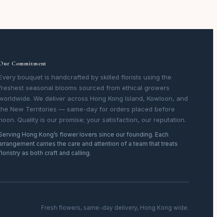
Our Commitment
Every bouquet is handcrafted by skilled florists using the
freshest seasonal blooms sourced from ethical growers
worldwide. We deliver across Hong Kong Island, Kowloon, and
the New Territories — same-day for orders placed before
noon. Quality is our promise; your satisfaction, our reputation.
Serving Hong Kong’s flower lovers since our founding. Each
arrangement carries the care and attention of a team that treats
floristry as both craft and calling.
Fresh flowers, same-day delivery, Hong Kong wide.