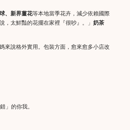
球、新界薑花
等本地當季花卉，減少依賴國際
說，太鮮豔的花擺在家裡『很吵』。」
奶茶
媽來說格外實用。包裝方面，愈來愈多小店改
錯」的你我。