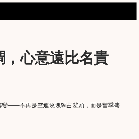
調，心意遠比名貴
轉變——不再是空運玫瑰獨占鰲頭，而是當季盛