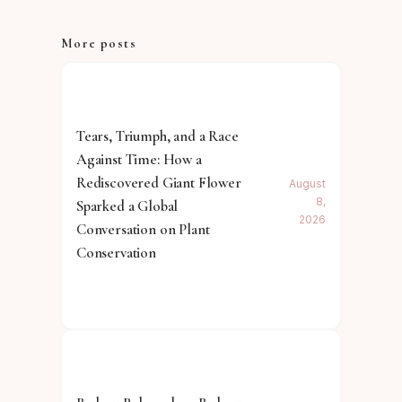
More posts
Tears, Triumph, and a Race
Against Time: How a
Rediscovered Giant Flower
August
8,
Sparked a Global
2026
Conversation on Plant
Conservation