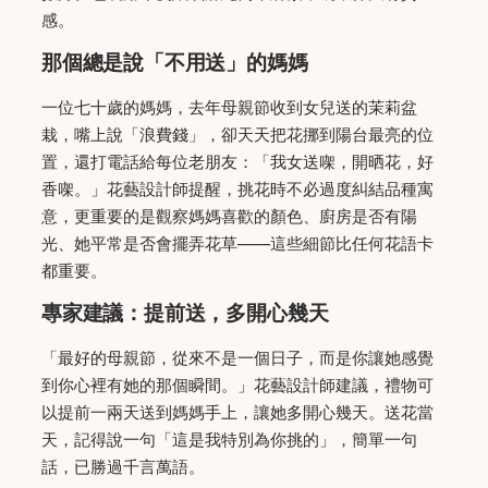
感。
那個總是說「不用送」的媽媽
一位七十歲的媽媽，去年母親節收到女兒送的茉莉盆
栽，嘴上說「浪費錢」，卻天天把花挪到陽台最亮的位
置，還打電話給每位老朋友：「我女送㗎，開晒花，好
香㗎。」花藝設計師提醒，挑花時不必過度糾結品種寓
意，更重要的是觀察媽媽喜歡的顏色、廚房是否有陽
光、她平常是否會擺弄花草——這些細節比任何花語卡
都重要。
專家建議：提前送，多開心幾天
「最好的母親節，從來不是一個日子，而是你讓她感覺
到你心裡有她的那個瞬間。」花藝設計師建議，禮物可
以提前一兩天送到媽媽手上，讓她多開心幾天。送花當
天，記得說一句「這是我特別為你挑的」，簡單一句
話，已勝過千言萬語。