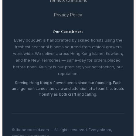
Terms & Conditions
Privacy Policy
Our Commitment
Every bouquet is handcrafted by skilled florists using the
freshest seasonal blooms sourced from ethical growers
worldwide. We deliver across Hong Kong Island, Kowloon,
and the New Territories — same-day for orders placed
before noon. Quality is our promise; your satisfaction, our
reputation.
Serving Hong Kong’s flower lovers since our founding. Each
arrangement carries the care and attention of a team that treats
floristry as both craft and calling.
© thebeeorchid.com — All rights reserved. Every bloom,
crafted with purpose.