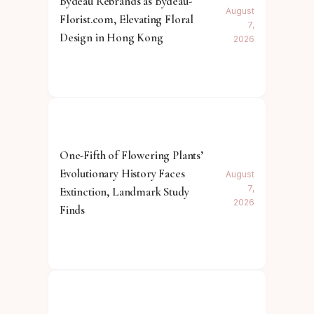
Bydeau Rebrands as Bydeau-
August
Florist.com, Elevating Floral
7,
Design in Hong Kong
2026
One-Fifth of Flowering Plants’
Evolutionary History Faces
August
7,
Extinction, Landmark Study
2026
Finds