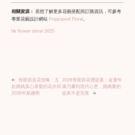
相關資源：
若想了解更多花藝搭配與訂購資訊，可參考
專業花藝設計網站
Poppypod Floral
。
hk flower show 2025
←
母親節送花攻略：五
2026母親節花禮提案：從童年
款媽媽真心喜愛的花卉與
康乃馨到現代心意，媽媽要的
2026年新趨勢
從來不是完美
→