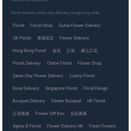
Fresh flowers, same-day delivery, Hong Kong wide.
Florist
Florist Shop
Dubai Flower Delivery
·
·
·
UK Florist
香港花店
Flower Delivery
·
·
·
Hong Kong Florist
送花
訂花
網上訂花
·
·
·
·
Florist Delivery
Online Florist
Flower Shop
·
·
·
Same-Day Flower Delivery
Luxury Florist
·
·
Rose Delivery
Singapore Florist
Floral Design
·
·
·
Bouquet Delivery
Flower Bouquet
HK Florist
·
·
·
訂花推薦
Flower Gift Box
花店推薦
·
·
·
Agnes B Florist
Flower Delivery HK
Fresh Flowers
·
·
·