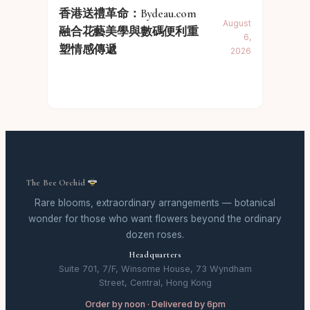
香港送禮革命：Bydeau.com
August
融合花藝美學與數碼便利重
6,
塑情感傳遞
2026
The Bee Orchid
Rare blooms, extraordinary arrangements — botanical
wonder for those who want flowers beyond the ordinary
dozen roses.
Headquarters
Suite 701, 7/F, Winsome House, 73 Wyndham
Street, Central, Hong Kong
Order by noon · Delivered by 6pm