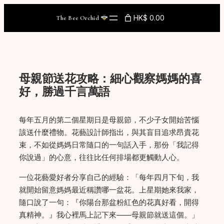
Skip
HK$ 0.00
The Bee Orchid
to
content
母親節送花攻略：細心觀察媽媽的喜
好，勝過千言萬語
每年五月的第二個星期日是母親節，不少子女開始苦惱
該送什麼禮物。花藝設計師指出，與其盲目追求昂貴花
束，不如從媽媽日常隨口的一句話入手，那份「我記得
你說過」的心意，往往比任何排場都更觸動人心。
一位花藝愛好者分享自己的經驗：「每年四月下旬，我
就開始留意媽媽最近稱讚哪一盆花。上星期她來我家，
隨口說了一句：『你陽台那盆粉紅色的花真好看，開得
真精神。』我心裡馬上記下來——母親節就送這個。」