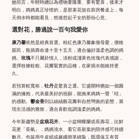
她坦言，年輕時總以為禮物要隆重、要有驚喜，後來才
明白，媽媽真正珍惜的，是那束花放在廚房餐桌上，每
天倒水時都能看見，然後想起子女的那份心意。
選對花，勝過說一百句我愛你
康乃馨
依然是經典首選。粉紅色康乃馨象徵母愛，價格
親民，瓶插壽命達十至十五天，適合偏好溫柔色調的媽
媽。
玫瑰
不只屬於情人，淡粉或淺黃色玫瑰代表感謝，
選擇枝條較粗、花瓣緊實的品種，在家插水能維持更
久。
若預算較寬裕，
牡丹
是驚喜之選。它盛開時猶如一個圓
滿的擁抱，代表最美好的祝願，能換來媽媽一聲「哇」
的感動。
鬱金香
則以絲絨般花瓣和自然彎曲的姿態，展
現生活感的雅致，適合喜歡低調溫柔的媽媽。
今年新趨勢是
盆栽花卉
。一小盆蝴蝶蘭或長壽花，比鮮
花更「長氣」，媽媽澆水、看它長新葉的陪伴感可持續
數月。包裝用牛皮紙或麻繩簡單綁紮，既環保又有質