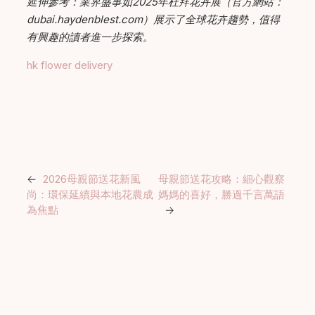
延伸參考：業界盛事如2025年杜拜花卉展（官方網站：
dubai.haydenblest.com）展示了全球花卉趨勢，值得
有興趣的讀者進一步探索。
hk flower delivery
←
2026母親節送花新風
母親節送花攻略：細心觀察
尚：環保延續與本地花農成
媽媽的喜好，勝過千言萬語
為焦點
→