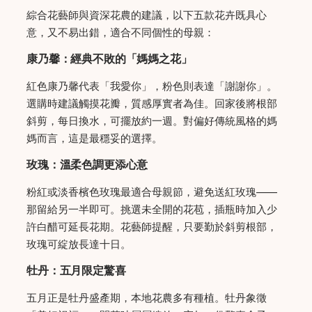
綜合花藝師與資深花農的建議，以下五款花卉既具心
意，又不易出錯，適合不同個性的母親：
康乃馨：經典不敗的「媽媽之花」
紅色康乃馨代表「我愛你」，粉色則表達「謝謝你」。
選購時建議觸摸花瓣，質感厚實者為佳。回家後將根部
斜剪，每日換水，可擺放約一週。對偏好傳統風格的媽
媽而言，這是最穩妥的選擇。
玫瑰：溫柔色調更添心意
粉紅或淡香檳色玫瑰最適合母親節，避免送紅玫瑰——
那留給另一半即可。挑選未全開的花苞，插瓶時加入少
許白醋可延長花期。花藝師提醒，只要勤於斜剪根部，
玫瑰可綻放長達十日。
牡丹：五月限定驚喜
五月正是牡丹盛產期，本地花農多有種植。牡丹象徵