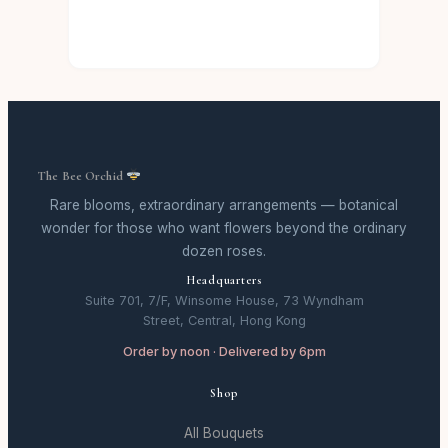
The Bee Orchid
Rare blooms, extraordinary arrangements — botanical
wonder for those who want flowers beyond the ordinary
dozen roses.
Headquarters
Suite 701, 7/F, Winsome House, 73 Wyndham
Street, Central, Hong Kong
Order by noon · Delivered by 6pm
Shop
All Bouquets