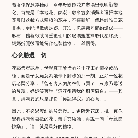
隨著環保意識抬頭，今年母親節花卉市場出現明顯變
化。首先是「本地花」熱潮：愈來愈多消費者選擇本地
花農以盆栽方式種植的花卉，不僅新鮮、價格較進口花
實惠，更能降低碳足跡。其次，包裝趨向簡約環保——
麻布、舊報紙或可重複使用的玻璃瓶逐漸取代塑膠紙，
媽媽拆開後還能留作包裝禮物，一舉兩得。
心意勝過一切
花藝業者認為，母親真正珍惜的並非花束的價格或品
種，而是子女願意為她停下腳步的那一刻。正如一位花
店老闆分享：「曾有客人匆匆在街市買了一束康乃馨送
給母親，媽媽笑著說『這花很襯我的廚房窗台』——其
實，媽媽要的只是那份『你記得我』的心意。」
因此，不必過度糾結於選擇。走進附近花店，挑一束你
覺得媽媽會喜歡的花，親手交給她，再說一句「母親節
快樂」。這，就是最好的禮物。