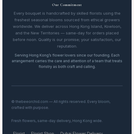
Our Commitment
Every bouquet is handcrafted by skilled florists using the
freshest seasonal blooms sourced from ethical growers
worldwide. We deliver across Hong Kong Island, Kowloon,
and the New Territories — same-day for orders placed
before noon. Quality is our promise; your satisfaction, our
reputation.
Serving Hong Kong’s flower lovers since our founding. Each
arrangement carries the care and attention of a team that treats
floristry as both craft and calling.
© thebeeorchid.com — All rights reserved. Every bloom,
crafted with purpose.
Fresh flowers, same-day delivery, Hong Kong wide.
Florist
Florist Shop
Dubai Flower Delivery
·
·
·