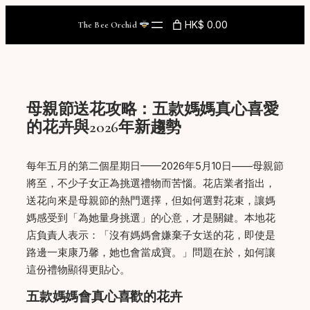
Skip
HK$ 0.00
The Bee Orchid
to
content
母親節送花攻略：五款媽媽真心喜愛
的花卉與2026年新趨勢
每年五月的第二個星期日——2026年5月10日——母親節
將至，不少子女正為挑選禮物而苦惱。花店業者指出，
送花向來是母親節的熱門選擇，但如何選對花束，讓媽
媽感受到「為她量身挑選」的心意，才是關鍵。本地花
店負責人表示：「沒有媽媽會嫌棄子女送的花，即使是
路邊一束康乃馨，她也會當成寶。」問題在於，如何讓
這份禮物顯得更貼心。
五款媽媽會真心喜歡的花卉