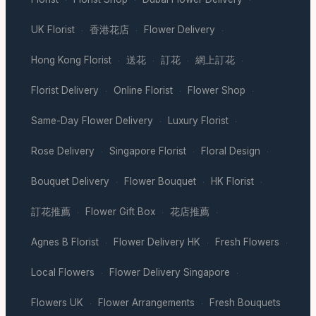
UK Florist
香港花店
Flower Delivery
·
·
·
Hong Kong Florist
送花
訂花
網上訂花
·
·
·
·
Florist Delivery
Online Florist
Flower Shop
·
·
·
Same-Day Flower Delivery
Luxury Florist
·
·
Rose Delivery
Singapore Florist
Floral Design
·
·
·
Bouquet Delivery
Flower Bouquet
HK Florist
·
·
·
訂花推薦
Flower Gift Box
花店推薦
·
·
·
Agnes B Florist
Flower Delivery HK
Fresh Flowers
·
·
·
Local Flowers
Flower Delivery Singapore
·
·
Flowers UK
Flower Arrangements
Fresh Bouquets
·
·