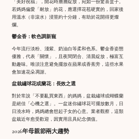
「美好祝福」，開花時層層綻放，宛如一份驚喜盒子。
若媽媽偏愛「耐放」的花，應選擇花苞硬實的，回家後
用溫水（非滾水）浸莖約十分鐘，有助於花開得更燦
爛。
鬱金香：軟色調新寵
今年流行淡粉、淺紫、奶油白等柔和色系。鬱金香姿態
優雅，代表「關懷」，且夜間閉合、清晨綻放，極富互
動趣味。唯須注意避免擺放在蘋果或香蕉旁，這些水果
會加速花朵凋謝。
盆栽繡球花或蘭花：長效之選
對於常說「不要亂買東西」的媽媽，盆栽繡球或蝴蝶蘭
是絕佳「心機之選」。一盆迷你繡球花可擺放數月，日
日澆水時，媽媽總會想起子女的心意。業者觀察，這類
盆栽近年愈受歡迎，因實用且具紀念價值。
2026年母親節兩大趨勢