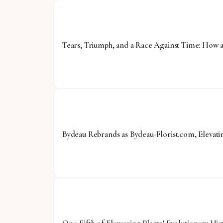
Tears, Triumph, and a Race Against Time: How 
Bydeau Rebrands as Bydeau-Florist.com, Elevat