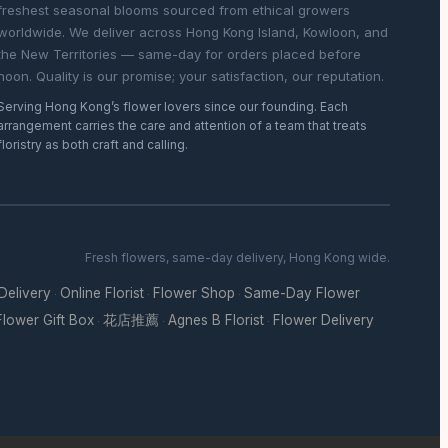
freshest seasonal blooms sourced from ethical growers
worldwide. We deliver across Hong Kong Island, Kowloon, and
the New Territories — same-day for orders placed before
noon. Quality is our promise; your satisfaction, our reputation.
Serving Hong Kong’s flower lovers since our founding. Each
arrangement carries the care and attention of a team that treats
floristry as both craft and calling.
Fresh flowers, same-day delivery, Hong Kong wide.
 Delivery
Online Florist
Flower Shop
Same-Day Flower
·
·
·
Flower Gift Box
花店推薦
Agnes B Florist
Flower Delivery
·
·
·