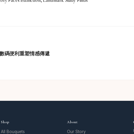
tory Faces Extinction, Landmark Study Finds
學與數碼便利重塑情感傳遞
Shop
About
All Bouquets
Our Story