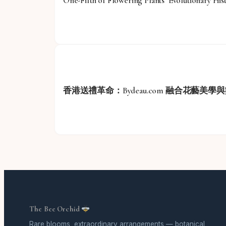
One-Fifth of Flowering Plants’ Evolutionary His
香港送禮革命：Bydeau.com 融合花藝美
The Bee Orchid
Rare blooms, extraordinary arrangements — botanical