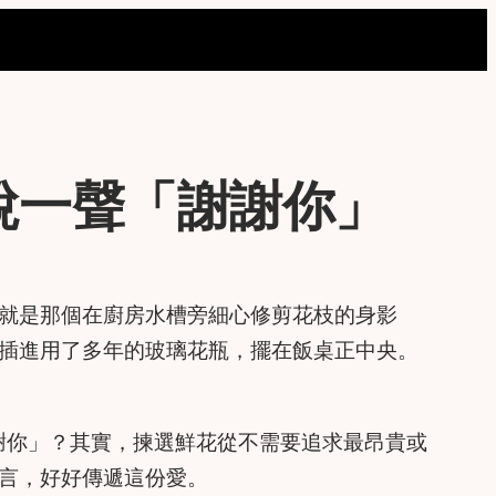
說一聲「謝謝你」
就是那個在廚房水槽旁細心修剪花枝的身影
插進用了多年的玻璃花瓶，擺在飯桌正中央。
謝你」？其實，揀選鮮花從不需要追求最昂貴或
言，好好傳遞這份愛。