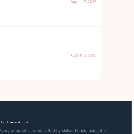
August 7, 2026
August 6, 2026
Our Commitment
Every bouquet is handcrafted by skilled florists using the