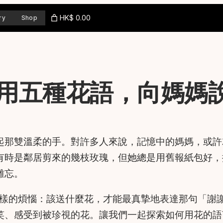
HK$ 0.00
ry
Shop
用五種花語，向媽媽
起那雙溫柔的手。對許多人來說，記憶中的媽媽，或許
有時是鄰居剪來的幾枝玫瑰，但她總是用舊報紙包好，
難忘。
同樣的煩惱：該送什麼花，才能最真摯地表達那句「謝
笑、感受到被珍視的花。讓我們一起探索如何用花的語