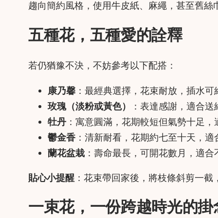
趨向簡約風格，使用牛皮紙、麻繩，甚至舊絲
五種花，五種愛的詮釋
若仍猶豫不決，不妨參考以下配搭：
康乃馨
：最經典選擇，花束耐放，插水可
玫瑰（淡粉或黃色）
：表達感謝，適合送
牡丹
：寓意圓滿，花期較短但氣勢十足，
鬱金香
：清新耐看，花期約七至十天，適
蘭花盆栽
：壽命最長，可開花數月，適合
貼心小提醒
：花束帶回家後，將枝條斜剪一截
一束花，一份跨越時光的掛