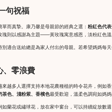
一句祝福
簡單而真摯。康乃馨是母親節的經典之選：
粉紅色代表
玫瑰則以感謝為主題——黃玫瑰寓意感恩，淡粉紅色溫
特別適合送給總是為家人付出的母親。若希望媽媽每天
有心、零浪費
越來越多人選擇支持本地花農種植的時令花卉，例如香
奶茶色、淺粉紫、香檳色
最受歡迎，溫柔色調宛如媽媽
例如蘭花或繡球花，放在家中窗台，可以持續綻放數週