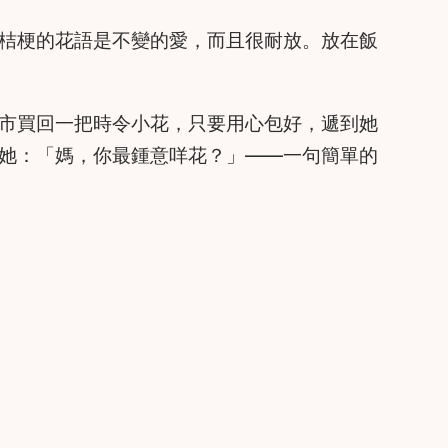
桔梗的花語是不變的愛，而且很耐放。放在飯
市買回一把時令小花，只要用心包好，遞到她
她：「媽，你最鍾意咩花？」——一句簡單的