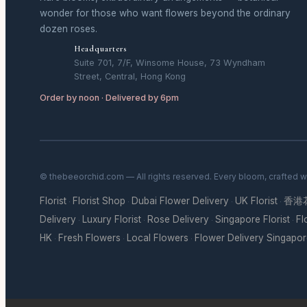
wonder for those who want flowers beyond the ordinary
dozen roses.
Headquarters
Suite 701, 7/F, Winsome House, 73 Wyndham
Street, Central, Hong Kong
Order by noon · Delivered by 6pm
© thebeeorchid.com — All rights reserved. Every bloom, crafted w
Florist
Florist Shop
Dubai Flower Delivery
UK Florist
香港
·
·
·
·
Delivery
Luxury Florist
Rose Delivery
Singapore Florist
Fl
·
·
·
·
HK
Fresh Flowers
Local Flowers
Flower Delivery Singapo
·
·
·