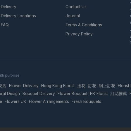
Delivery
Contact Us
Delivery Locations
Journal
FAQ
Terms & Conditions
Privacy Policy
ith purpose.
花店
Flower Delivery
Hong Kong Florist
送花
訂花
網上訂花
Florist
·
·
·
·
·
·
oral Design
Bouquet Delivery
Flower Bouquet
HK Florist
訂花推薦
·
·
·
·
·
re
Flowers UK
Flower Arrangements
Fresh Bouquets
·
·
·