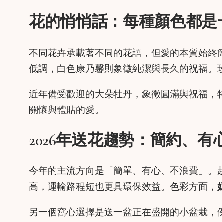
花的悄悄話：每種顏色都是
不同花卉承載著不同的花語，但愛的本質始終
低調，白色康乃馨則象徵純潔與長久的祝福。
近年備受歡迎的大朵牡丹，象徵圓滿與祝福，
關懷與體貼的愛。
2026年送花趨勢：簡約、
今年的主流方向是「簡單、有心、不浪費」。
高，運輸路程短也更具環保效益。色彩方面，
另一個窩心選擇是送一盆正在盛開的小盆栽，