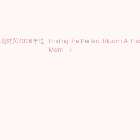
材與2026年送
Finding the Perfect Bloom: A Th
Mom
→