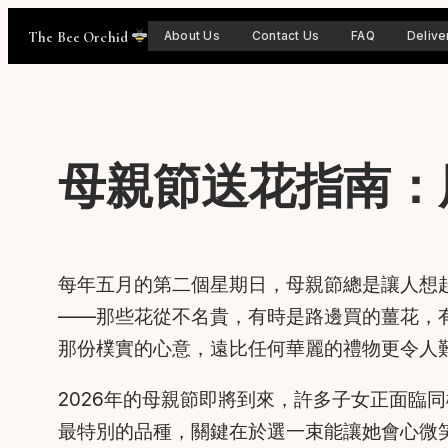
Skip
The Bee Orchid
About Us
Contact Us
FAQ
Delive
to
content
母親節送花指南：
每年五月的第二個星期日，母親節總是讓人想
——那些花從不名貴，有時是路邊買的薑花，
那份樸實的心意，遠比任何華麗的禮物更令人
2026年的母親節即將到來，許多子女正面臨
最特別的品種，關鍵在於選一束能讓她會心微