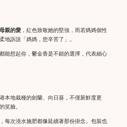
母親的愛
，紅色致敬她的堅強，而若媽媽個性
柔地訴說「媽媽，您辛苦了」。
都能想起你，鬱金香是不錯的選擇，代表細心
港本地栽種的劍蘭、向日葵，不僅新鮮度更
的笑臉。
，每次澆水施肥都像延續著那份掛念。包裝也