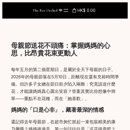
Skip
HK$ 0.00
The Bee Orchid
to
content
母親節送花不頭痛：掌握媽媽的心
思，比昂貴花束更動人
每年五月的第二個星期日，是屬於全天下母親的日子。
2026年的母親節落在5月10日，距離現在還有充裕時間準
備。但許多子女總在節日前夕陷入兩難：究竟該送什麼
花，才能讓媽媽真心露出笑容？答案其實比你想像中簡
單——重點不在花種，而在「她喜歡」。
媽媽的「口是心非」，藏著最深的情感
還記得去年母親節，在超市匆忙抓起一束包裝精美的康
乃馨嗎？媽媽接過手，第一句話往往是「這花很貴吧？