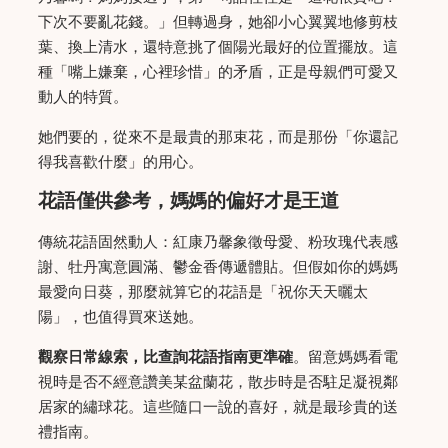
下次不要亂花錢。」但轉過身，她卻小心翼翼地修剪枝
葉、換上清水，還特意挑了個陽光最好的位置擺放。這
種「嘴上嫌棄，心裡珍惜」的矛盾，正是母親們可愛又
動人的特質。
她們要的，從來不是最貴的那束花，而是那份「你還記
得我喜歡什麼」的用心。
花語僅供參考，媽媽的偏好才是王道
傳統花語固然動人：紅康乃馨象徵母愛、粉玫瑰代表感
謝、牡丹寓意圓滿、鬱金香傳遞體貼。但假如你的媽媽
最愛向日葵，那麼就算它的花語是「祝你天天曬太
陽」，也值得買來送她。
觀察日常線索，比查詢花語指南更準確
。留意媽媽看電
視時是否不經意讚美某盆蘭花，散步時是否駐足凝視鄰
居家的繡球花。這些隨口一說的喜好，就是最珍貴的送
禮指南。