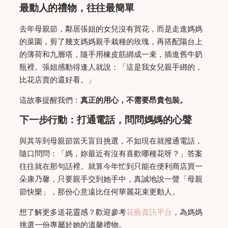
最動人的禮物，往往最簡單
去年母親節，鄰居張姐的女兒沒有買花，而是走進媽媽
的菜園，剪了幾支媽媽親手栽種的玫瑰，再搭配陽台上
的薄荷和九層塔，隨手用橡皮筋綁成一束，插進舊牛奶
瓶裡。張姐感動得逢人就說：「這是我女兒親手綁的，
比花店賣的還好看。」
這故事提醒我們：
真正的用心，不需要昂貴包裝。
下一步行動：打通電話，問問媽媽的心聲
與其等到母親節當天盲目挑選，不如現在就撥通電話，
隨口問問：「媽，妳最近有沒有喜歡哪種花呀？」答案
往往就在那句話裡。就算今年忙到只能在便利商店買一
朵康乃馨，只要親手交到她手中，真誠地說一聲「母親
節快樂」，那份心意遠比任何華麗花束更動人。
想了解更多送花靈感？歡迎參考
花藝資訊平台
，為媽媽
挑選一份專屬於她的溫馨禮物。