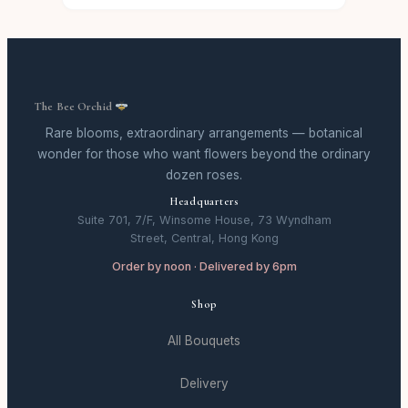
The Bee Orchid
Rare blooms, extraordinary arrangements — botanical
wonder for those who want flowers beyond the ordinary
dozen roses.
Headquarters
Suite 701, 7/F, Winsome House, 73 Wyndham
Street, Central, Hong Kong
Order by noon · Delivered by 6pm
Shop
All Bouquets
Delivery