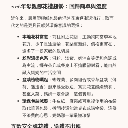
2026年母親節花禮趨勢：回歸簡單與溫度
近年來，層層塑膠紙包裝的浮誇花束逐漸退流行，取而
代之的是更具質感與環保意識的選擇：
本地花材當道
：前往附近花店，主動詢問當季本地
花卉。少了長途運輸，花朵更新鮮、價格更實在，
還多了一份家鄉的親切感
粉彩溫柔色系
：淺粉、淡紫、奶油白等柔和色調成
為主流，擺在茶几或餐桌上不搶眼卻耐看，能自然
融入媽媽的生活空間
盆栽植物崛起
：蝴蝶蘭、多肉組合或香草盆栽（薄
荷、迷迭香）越來越受歡迎。賞完花還能繼續養，
甚至入菜，媽媽一定會說「這個實用」
環保包裝減廢
：牛皮紙、麻繩或可重複使用的布袋
取代華麗包裝，拆開後還能當桌布或購物袋。這份
不浪費的心思，媽媽那一輩最懂珍惜
五款安全牌花禮，送禮不出錯