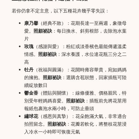
若你仍拿不定主意，以下五種花卉幾乎零失誤：
康乃馨
（經典不敗）：花期長達一至兩週，象徵母
愛。
照顧祕訣
：每日換水、斜剪根部，去除泡水葉
片
玫瑰
（感謝與愛）：粉紅或淡香檳色最能傳遞溫柔
情感。
照顧祕訣
：深水養護，水位達花瓶三分之二
高
牡丹
（祝福與圓滿）：花開時雍容華貴，宛如媽媽
的擁抱。
照顧祕訣
：選購含苞狀態，回家插瓶可陸
續綻放數日
鬱金香
（體貼與關懷）：線條優雅、價格親民，特
別受年輕媽媽喜愛。
照顧祕訣
：插瓶前先將花莖用
報紙包裹泡水兩小時，可防止垂頭
繡球花
（感恩與真摯）：花朵飽滿大氣，非常適合
拍照留念。
照顧祕訣
：花瓣若軟化，將整枝花莖浸
入冷水一小時即可恢復元氣