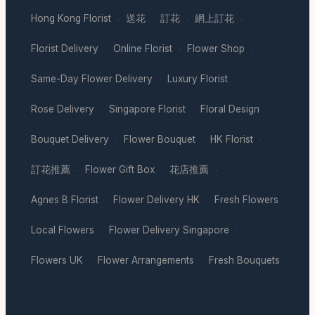
Hong Kong Florist
送花
訂花
網上訂花
·
·
·
·
Florist Delivery
Online Florist
Flower Shop
·
·
·
Same-Day Flower Delivery
Luxury Florist
·
·
Rose Delivery
Singapore Florist
Floral Design
·
·
·
Bouquet Delivery
Flower Bouquet
HK Florist
·
·
·
訂花推薦
Flower Gift Box
花店推薦
·
·
·
Agnes B Florist
Flower Delivery HK
Fresh Flowers
·
·
·
Local Flowers
Flower Delivery Singapore
·
·
Flowers UK
Flower Arrangements
Fresh Bouquets
·
·