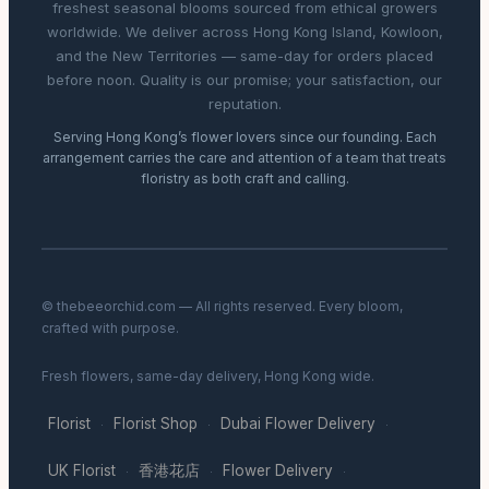
freshest seasonal blooms sourced from ethical growers
worldwide. We deliver across Hong Kong Island, Kowloon,
and the New Territories — same-day for orders placed
before noon. Quality is our promise; your satisfaction, our
reputation.
Serving Hong Kong’s flower lovers since our founding. Each
arrangement carries the care and attention of a team that treats
floristry as both craft and calling.
© thebeeorchid.com — All rights reserved. Every bloom,
crafted with purpose.
Fresh flowers, same-day delivery, Hong Kong wide.
Florist
Florist Shop
Dubai Flower Delivery
·
·
·
UK Florist
香港花店
Flower Delivery
·
·
·