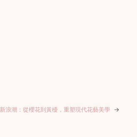
新浪潮：從櫻花到黃櫌，重塑現代花藝美學
→