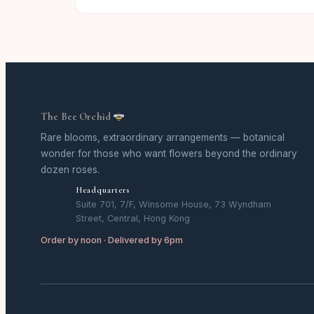
The Bee Orchid
Rare blooms, extraordinary arrangements — botanical
wonder for those who want flowers beyond the ordinary
dozen roses.
Headquarters
Suite 701, 7/F, Winsome House, 73 Wyndham
Street, Central, Hong Kong
Order by noon · Delivered by 6pm