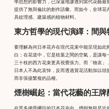
學思想的影響力，已深遠地滲透到當代花藝最前
提供了無與倫比的創作語彙。而如今，全球花
具紋理感、建築感的植物材料。
東方哲學的現代演繹：間與
要理解為何日本花卉在現代花束中能呈現如此
白；在花道中，它是枝葉之間的空氣，是讓每
三十枝的西方花束更具視覺張力。而「物哀」
日本人不為此哀悼，反而透過賞花活動加以頌
而非張揚繁複的品種。
煙樹崛起：當代花藝的王牌
在眾多備受矚目的日本花卉中，煙樹無疑是近