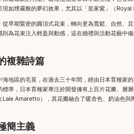
如煙霧般的夢幻效果，尤其以「皇家紫」（Royal P
：從早期緊密的圓頂式花束，轉向更為寬鬆、自然、且
感則為花束注入輕盈與動感，這在婚禮與活動花藝中備
。
的複雜詩篇
中海地區的毛茛，在過去三十年間，經由日本育種家的
的標準，日本育種家專注於開發擁有上百片花瓣、層層
Lale Amaretto），其花瓣融合了暖杏色、奶
極簡主義