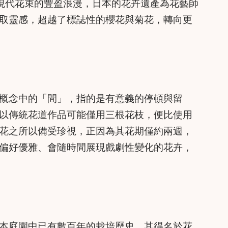
到現代花束的豐盈浪漫，日本的花卉遺產為花藝師
取靈感，超越了標誌性的櫻花與菊花，轉向更
概念中的「間」，指的是有意義的停頓與留
以傳統花道作品可能僅用三根花枝，便比使用
花之所以備受珍視，正因為其花期僅約兩週，
偏好優雅、會隨時間展現戲劇性變化的花卉，
本庭園中已有數百年的栽培歷史。其得名於花