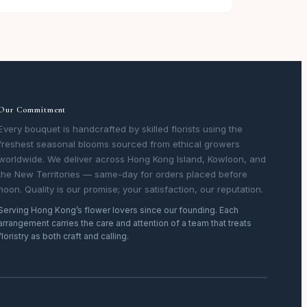
Our Commitment
Every bouquet is handcrafted by skilled florists using the
freshest seasonal blooms sourced from ethical growers
worldwide. We deliver across Hong Kong Island, Kowloon, and
the New Territories — same-day for orders placed before
noon. Quality is our promise; your satisfaction, our reputation.
Serving Hong Kong’s flower lovers since our founding. Each
arrangement carries the care and attention of a team that treats
floristry as both craft and calling.