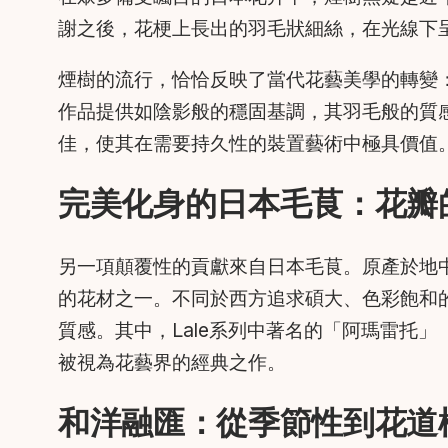
謝之後，花梗上長出的羽毛狀細絲，在光線下呈現
煙樹的流行，恰恰反映了當代花藝美學的轉變
作品提供如陰影般的穩固基調，其羽毛般的質
佳，使其在需要持久性的裝置藝術中極具價值
完美化身的日本毛茛：花瓣
另一項顛覆性的貢獻來自日本毛茛。原產於地
的花材之一。不同於西方追求碩大、色彩飽和
質感。其中，Lale系列中著名的「阿瑪雷托」（
被視為花藝界的經典之作。
和洋融匯：從季節性到花道