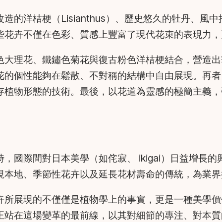
的洋桔梗（Lisianthus）、歷史悠久的牡丹、
些花卉不僅在色彩、質感上豐富了現代花束的表現力，
色大理花、鐵鏽色菊花與復古粉色洋桔梗結合，營造出
花的個性能夠在鬆散、不對稱的結構中自由展現。再者
存植物形態的技術。最後，以花道為靈感的極簡主義，
，國際間對日本美學（如侘寂、 ikigai）日益增長
視本地、季節性花卉以及延長花材壽命的傳統，為業界
卉所展現的不僅僅是植物學上的事實，更是一種美學價
正站在這場變革的最前線，以其對細節的專注、對本質