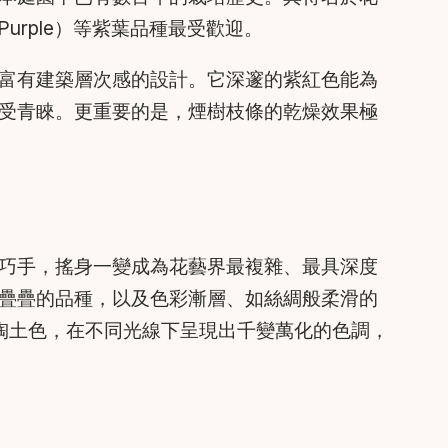
urple）等紫葉品種最受歡迎。
富有建築層次感的設計。它深邃的紫紅色能為
受青睞。更重要的是，煙樹枝條的乾燥效果極
巧手，搖身一變成為花藝界最複雜、最具深度
疊疊的品種，以及色彩漸層、如絲綢般柔滑的
油色與陶土色，在不同光線下呈現出千變萬化的色調，