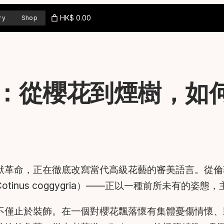
HK$ 0.00
ry
Shop
：從櫻花到煙樹，如
默革命，正在徹底改寫當代高級花藝的審美語言。從倫
inus coggygria）——正以一種前所未有的姿
不僅止於裝飾。在一個對櫻花飄落懷有集體憂傷情懷、