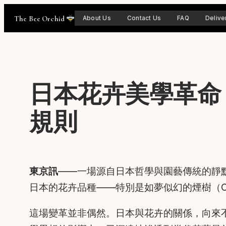
Skip
The Bee Orchid
About Us
Contact Us
FAQ
Delive
to
content
日本花卉美學革命
規則
東京訊
——一場源自日本哲學與園藝傳統的靜
日本的花卉品種——特別是如夢似幻的煙樹（Cot
這場變革並非偶然。日本與花卉的關係，向來