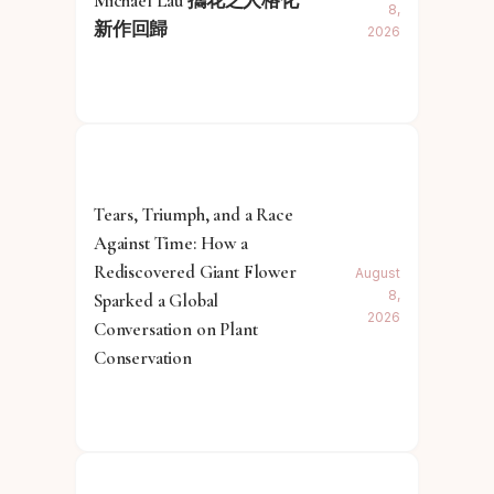
Michael Lau 攜花之人格化
8,
新作回歸
2026
Tears, Triumph, and a Race
Against Time: How a
Rediscovered Giant Flower
August
8,
Sparked a Global
2026
Conversation on Plant
Conservation