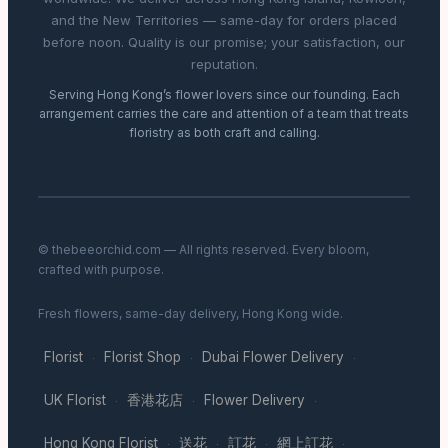
and the New Territories — same-day for orders placed
before noon. Quality is our promise; your satisfaction, our
reputation.
Serving Hong Kong’s flower lovers since our founding. Each
arrangement carries the care and attention of a team that treats
floristry as both craft and calling.
© thebeeorchid.com — All rights reserved. Every bloom,
crafted with purpose.
Fresh flowers, same-day delivery, Hong Kong wide.
Florist
Florist Shop
Dubai Flower Delivery
·
·
·
UK Florist
香港花店
Flower Delivery
·
·
·
Hong Kong Florist
送花
訂花
網上訂花
·
·
·
·