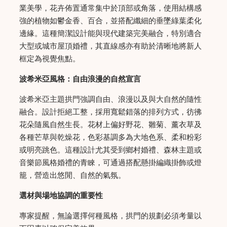
業美學，花卉佈置通常集中於頂部或角落，使用結構感
強的植物如鬱金香、百合，並搭配纖細的垂墜綠葉柔化
邊緣。這種簡潔設計能與現代建築完美融合，特別適合
大型或城市屋頂婚禮，其直線感亦有助於清晰地將新人
框定為視覺焦點。
波希米亞風格：自由浪漫的自然宣言
波希米亞主題拱門強調自由、浪漫以及與大自然的隨性
融合。設計拒絕工整，採用寬鬆錯落的排列方式，彷彿
花朵隨風自然生長。花材上偏好野花、雛菊、薰衣草及
各種芒草與乾燥花，色彩基調多為大地色系、柔和粉彩
或明亮跳色。這種設計尤其受到鄉村婚禮、森林主題或
音樂節風格婚禮的青睞，可通過搭配懸掛編織掛飾或燈
籠，營造出悠閒、自然的氣氛。
選材與場地協調的重要性
專家提醒，無論選擇何種風格，拱門的規劃必須考量以