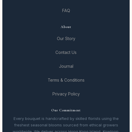
FAQ
About
Our Story
Contact Us
Journal
Terms & Conditions
Privacy Policy
Our Commitment
Every bouquet is handcrafted by skilled florists using the
freshest seasonal blooms sourced from ethical growers
worldwide. We deliver across Hong Kong Island, Kowloon,