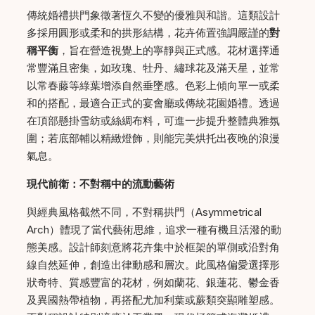
傳統婚禮拱門象徵著恆久不變的優雅與和諧。這類設計
多採用圓形或柔和的拱形結構，花卉佈置強調嚴謹的
對
稱平衡
，旨在營造視覺上的寧靜與正式感。花材選擇通
常豐滿且密集，如玫瑰、牡丹、繡球花及滿天星，並常
以常春藤等綠葉增添自然垂墜感。色彩上傾向單一或柔
和的搭配，最適合正式的宴會廳或傳統花園婚禮。透過
在頂部懸掛雪紡或絲綢布料，可進一步提升整體典雅氛
圍；若底部輔以精緻燈飾，則能完美烘托出夜晚的浪漫
氣息。
現代前衛：不對稱中的流動藝術
與經典風格截然不同，不對稱拱門（Asymmetrical
Arch）體現了當代藝術思維，追求一種有機且活潑的動
態美感。設計師刻意將花卉集中於框架的單側或沿對角
線自然延伸，創造出律動感和層次。此風格偏愛選擇形
狀奇特、質感豐富的花材，例如蘭花、銀蓮花、鬱金香
及異國熱帶植物，再搭配尤加利葉或蕨類突顯雕塑感。