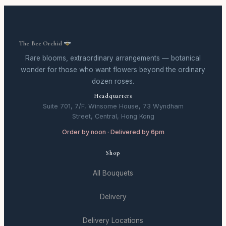
The Bee Orchid
Rare blooms, extraordinary arrangements — botanical
wonder for those who want flowers beyond the ordinary
dozen roses.
Headquarters
Suite 701, 7/F, Winsome House, 73 Wyndham
Street, Central, Hong Kong
Order by noon · Delivered by 6pm
Shop
All Bouquets
Delivery
Delivery Locations