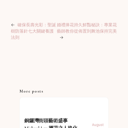
←
確保長壽光彩：聖誕
婚禮捧花持久鮮豔秘訣：專業花
樹防落針七大關鍵養護
藝師教你從佈置到舞池保持完美
法則
→
More posts
銅鑼灣街頭藝術盛事
August