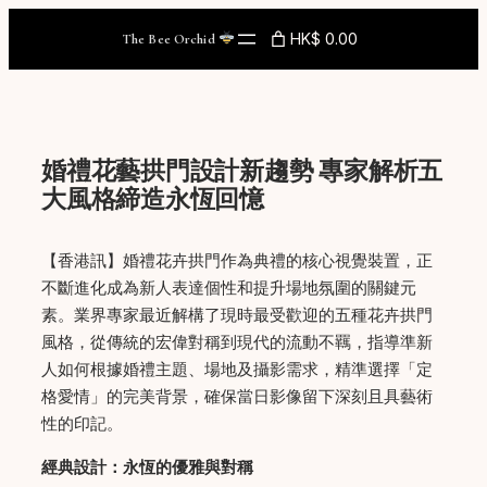
Skip
HK$ 0.00
The Bee Orchid
to
content
婚禮花藝拱門設計新趨勢 專家解析五
大風格締造永恆回憶
【香港訊】婚禮花卉拱門作為典禮的核心視覺裝置，正
不斷進化成為新人表達個性和提升場地氛圍的關鍵元
素。業界專家最近解構了現時最受歡迎的五種花卉拱門
風格，從傳統的宏偉對稱到現代的流動不羈，指導準新
人如何根據婚禮主題、場地及攝影需求，精準選擇「定
格愛情」的完美背景，確保當日影像留下深刻且具藝術
性的印記。
經典設計：永恆的優雅與對稱