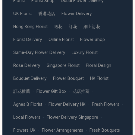
Florist
Florist Shop
Dubai Flower Delivery
·
·
·
UK Florist
香港花店
Flower Delivery
·
·
·
Hong Kong Florist
送花
訂花
網上訂花
·
·
·
·
Florist Delivery
Online Florist
Flower Shop
·
·
·
Same-Day Flower Delivery
Luxury Florist
·
·
Rose Delivery
Singapore Florist
Floral Design
·
·
·
Bouquet Delivery
Flower Bouquet
HK Florist
·
·
·
訂花推薦
Flower Gift Box
花店推薦
·
·
·
Agnes B Florist
Flower Delivery HK
Fresh Flowers
·
·
·
Local Flowers
Flower Delivery Singapore
·
·
Flowers UK
Flower Arrangements
Fresh Bouquets
·
·