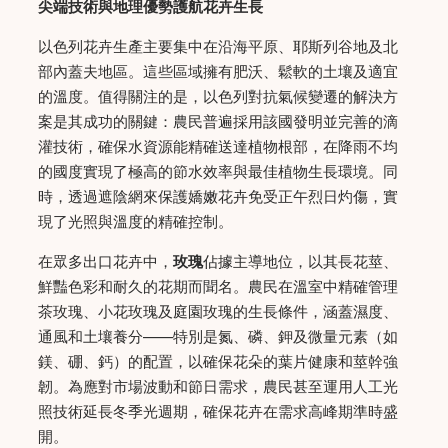
尖端技術與地理優勢護航花卉生長
以色列花卉生產主要集中在沿海平原、耶斯列谷地及北
部內蓋夫地區。這些區域擁有肥沃、鬆軟的土壤及適宜
的溫度。值得關注的是，以色列對抗氣候變遷的解決方
案是其成功的關鍵：農民普遍採用該國發明並完善的滴
灌技術，確保水資源能精確送達植物根部，在降雨不均
的國度實現了極高的節水效率與最佳植物生長環境。同
時，透過遮陰網來保護嬌嫩花卉免受正午烈日灼傷，實
現了光照與溫度的精確控制。
在眾多出口花卉中，
玫瑰
佔據主導地位，以其長花莖、
鮮豔色彩和耐久的花期而聞名。農民在溫室中精確管理
茶玫瑰、小花玫瑰及庭園玫瑰的生長條件，涵蓋濕度、
通風和土壤養分——特別是氮、磷、鉀及微量元素（如
鎂、硼、鈣）的配置，以確保花朵的葉片健康和莖幹強
韌。為應對市場波動和節日需求，農民甚至運用人工光
照技術延長冬季光週期，確保花卉在需求高峰期準時盛
開。