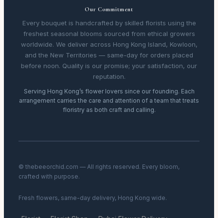
Our Commitment
Every bouquet is handcrafted by skilled florists using the
freshest seasonal blooms sourced from ethical growers
worldwide. We deliver across Hong Kong Island, Kowloon,
and the New Territories — same-day for orders placed
before noon. Quality is our promise; your satisfaction, our
reputation.
Serving Hong Kong’s flower lovers since our founding. Each
arrangement carries the care and attention of a team that treats
floristry as both craft and calling.
© thebeeorchid.com — All rights reserved. Every bloom,
crafted with purpose.
Fresh flowers, same-day delivery, Hong Kong wide.