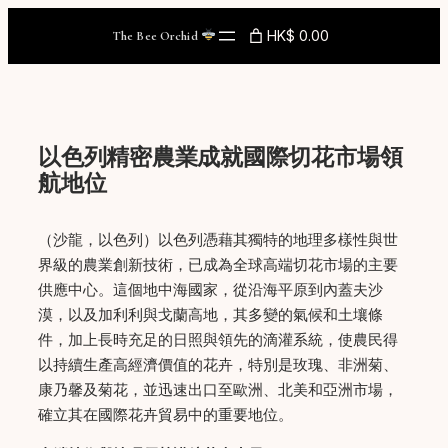
Skip
HK$ 0.00
The Bee Orchid
to
content
以色列精密農業成就國際切花市場領
航地位
（沙龍，以色列）以色列憑藉其獨特的地理多樣性與世
界級的農業創新技術，已成為全球高端切花市場的主要
供應中心。這個地中海國家，從沿海平原到內蓋夫沙
漠，以及加利利與戈蘭高地，其多變的氣候和土壤條
件，加上長時充足的日照與領先的滴灌系統，使農民得
以持續生產高經濟價值的花卉，特別是玫瑰、非洲菊、
康乃馨及菊花，並迅速出口至歐洲、北美和亞洲市場，
確立其在國際花卉貿易中的重要地位。