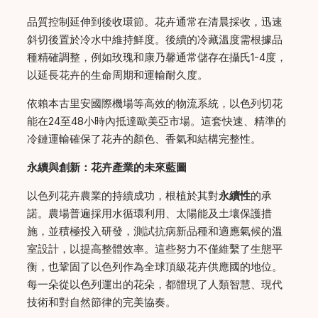
品質控制延伸到後收環節。花卉通常在清晨採收，迅速
斜切後置於冷水中維持鮮度。後續的冷藏溫度需根據品
種精確調整，例如玫瑰和康乃馨通常儲存在攝氏1-4度，
以延長花卉的生命周期和運輸耐久度。
依賴本古里安國際機場等高效的物流系統，以色列切花
能在24至48小時內抵達歐美亞市場。這套快速、精準的
冷鏈運輸確保了花卉的顏色、香氣和結構完整性。
永續與創新：花卉產業的未來藍圖
以色列花卉農業的持續成功，根植於其對
永續性
的承
諾。農場普遍採用水循環利用、太陽能及土壤保護措
施，並積極投入研發，測試抗病新品種和適應氣候的溫
室設計，以提高整體效率。這些努力不僅維繫了生態平
衡，也鞏固了以色列作為全球頂級花卉供應國的地位。
每一朵從以色列運出的花朵，都體現了人類智慧、現代
技術和對自然節律的完美協奏。