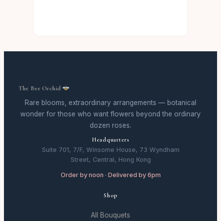
The Bee Orchid
Rare blooms, extraordinary arrangements — botanical
wonder for those who want flowers beyond the ordinary
dozen roses.
Headquarters
Suite 701, 7/F, Winsome House, 73 Wyndham
Street, Central, Hong Kong
Order by noon · Delivered by 6pm
Shop
All Bouquets