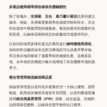
多樣品種與精準採收確保供應鏈韌性
除了玫瑰外，
非洲菊
、
百合
、
康乃馨
和
菊花
也受到廣泛
栽培。例如，非洲菊需要精準的濕度控制和排水，百合
則在溫室中模擬理想的微氣候。菊花的栽培則需嚴控光
照長度，以確保花期與特定的節慶或市場需求同步。
以色列的地理多樣性還允許農民進行
錯時種植與採收
。
加利利和戈蘭高地等北部涼爽地區可以供應早季作物，
而沿海谷地則確保了溫暖季節的連續生產。這種多區
域、全年候的供應能力極大地增強了其在國際市場的競
爭力。
整合管理與物流鏈保障品質
病蟲害管理是以色列花卉產業的另一大核心優勢。面對
蚜蟲、薊馬或灰黴病等溫室常見問題，以色列農場普遍
採用
綜合病蟲害管理（IPM）
策略，結合益蟲、生物防
治與環保型藥劑，以維持生態平衡和出口標準。