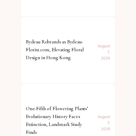
Bydeau Rebrands as Bydeau-
August
Florist.com, Elevating Floral
7,
Design in Hong Kong
2026
One-Fifth of Flowering Plants’
Evolutionary History Faces
August
7,
Extinction, Landmark Study
2026
Finds