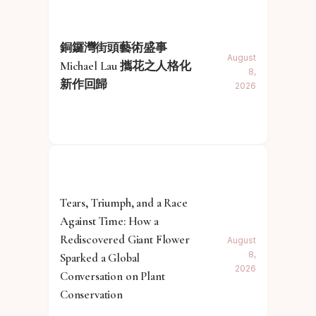
銅鑼灣街頭藝術盛事
August
Michael Lau 攜花之人格化
8,
新作回歸
2026
Tears, Triumph, and a Race
Against Time: How a
Rediscovered Giant Flower
August
8,
Sparked a Global
2026
Conversation on Plant
Conservation