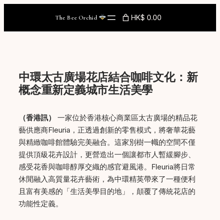
Skip
HK$ 0.00
The Bee Orchid
to
content
中環太古廣場花店結合咖啡文化：新
概念重新定義城市生活美學
（香港訊）
一家位於香港核心商業區太古廣場的精品花
藝供應商Fleuria，正透過創新的零售模式，將奢華花藝
與精緻咖啡館體驗完美融合。這家別樹一幟的空間不僅
提供頂級花卉設計，更營造出一個讓都市人暫緩腳步、
感受花香與咖啡醇厚交織的感官避風港。Fleuria將日常
休閒融入高質量花卉藝術，為中環精英帶來了一種便利
且富有美感的「生活美學目的地」，顛覆了傳統花店的
功能性定義。