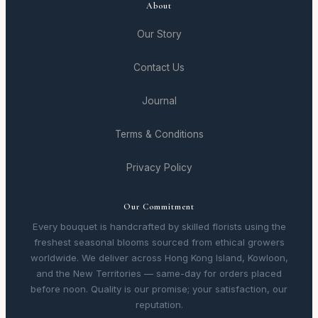
About
Our Story
Contact Us
Journal
Terms & Conditions
Privacy Policy
Our Commitment
Every bouquet is handcrafted by skilled florists using the
freshest seasonal blooms sourced from ethical growers
worldwide. We deliver across Hong Kong Island, Kowloon,
and the New Territories — same-day for orders placed
before noon. Quality is our promise; your satisfaction, our
reputation.