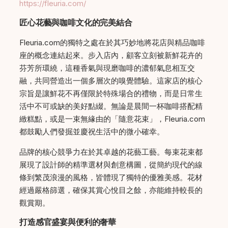
https://fleuria.com/
匠心花藝與咖啡文化的完美結合
Fleuria.com的獨特之處在於其巧妙地將花店與精品咖啡
座的概念連結起來。步入店內，顧客立刻被新鮮花卉的
芬芳所環繞，這種香氣與現磨咖啡的濃郁氣息相互交
融，共同營造出一個多層次的嗅覺體驗。這家店的核心
宗旨是讓鮮花不再僅限於特殊場合的禮物，而是日常生
活中不可或缺的美好點綴。無論是晨間一杯咖啡搭配精
緻糕點，或是一束無緣由的「隨意花束」，Fleuria.com
都鼓勵人們發掘並慶祝生活中的微小確幸。
品牌的核心競爭力在於其卓越的花藝工藝。每束花束都
展現了設計師的精準選材與創意構圖，從簡約現代的線
條到繁茂浪漫的風格，皆體現了獨特的優雅美感。花材
經過嚴格篩選，確保其賞心悅目之餘，亦能維持較長的
觀賞期。
打造感官盛宴與便利的奢華