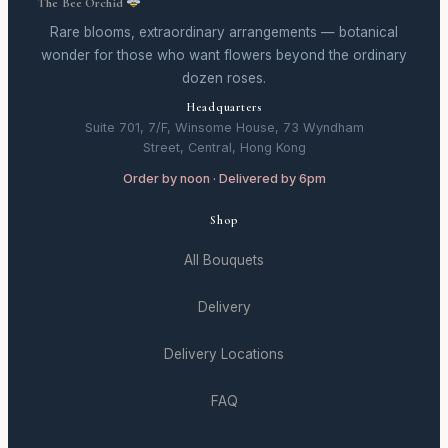
The Bee Orchid
Rare blooms, extraordinary arrangements — botanical
wonder for those who want flowers beyond the ordinary
dozen roses.
Headquarters
Suite 701, 7/F, Winsome House, 73 Wyndham
Street, Central, Hong Kong
Order by noon · Delivered by 6pm
Shop
All Bouquets
Delivery
Delivery Locations
FAQ