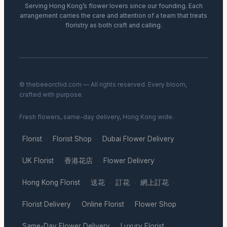
Serving Hong Kong’s flower lovers since our founding. Each
arrangement carries the care and attention of a team that treats
floristry as both craft and calling.
© thebeeorchid.com — All rights reserved. Every bloom,
crafted with purpose.
Fresh flowers, same-day delivery, Hong Kong wide.
Florist
Florist Shop
Dubai Flower Delivery
·
·
·
UK Florist
香港花店
Flower Delivery
·
·
·
Hong Kong Florist
送花
訂花
網上訂花
·
·
·
·
Florist Delivery
Online Florist
Flower Shop
·
·
·
Same-Day Flower Delivery
Luxury Florist
·
·