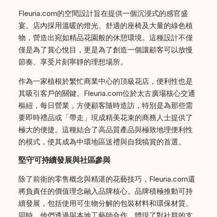
Fleuria.com的空間設計旨在提供一個沉浸式的感官盛
宴。店內採用溫暖的燈光、舒適的座椅及大量的綠色植
物，營造出宛如精品花園般的休憩環境。這種設計不僅
僅是為了賞心悅目，更是為了創造一個讓顧客可以放慢
節奏、享受片刻寧靜的理想場所。
作為一家植根於繁忙商業中心的頂級花店，便利性也是
其吸引客戶的關鍵。Fleuria.com位於太古廣場核心交通
樞紐，每日營業，方便顧客隨時造訪，特別是為那些需
要即時禮品或「帶走」現成精美花束的商務人士提供了
極大的便捷。這種結合了高品質產品與極致地理便利性
的模式，使其成為中環地區送禮與自我犒賞的首選。
堅守可持續發展與社區參與
除了前衛的零售概念與精湛的花藝技巧，Fleuria.com還
將負責任的價值理念融入品牌核心。品牌積極推動可持
續發展，包括使用可生物分解的包裝材料和環保材質。
同時，他們透過與本地工藝師合作，體現了對社群的支